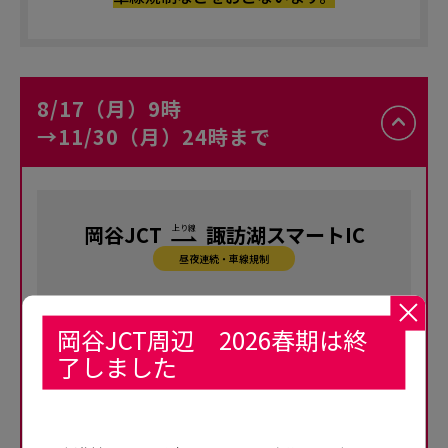
8/17（月）9時
→11/30（月）24時まで
岡谷JCT
諏訪湖スマートIC
上り線
昼夜連続・車線規制
岡谷JCT周辺 2026春期は終
了しました