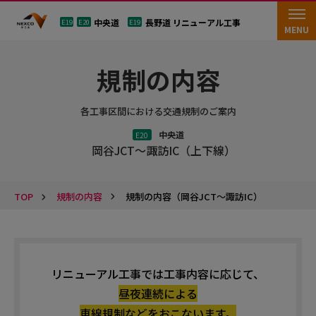
中央道
長野道 リニューアル工事
E19
E20
E19
MENU
規制の内容
各工事区間における交通規制のご案内
中央道
E20
岡谷JCT～諏訪IC（上下線）
TOP
規制の内容（岡谷JCT～諏訪IC）
規制の内容
リニューアル工事では工事内容に応じて、
昼夜連続による
車線規制などをおこないます。