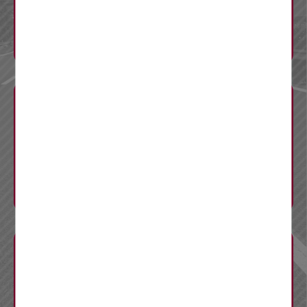
渋滞予測
迂回ルート
料金調整
工事概要