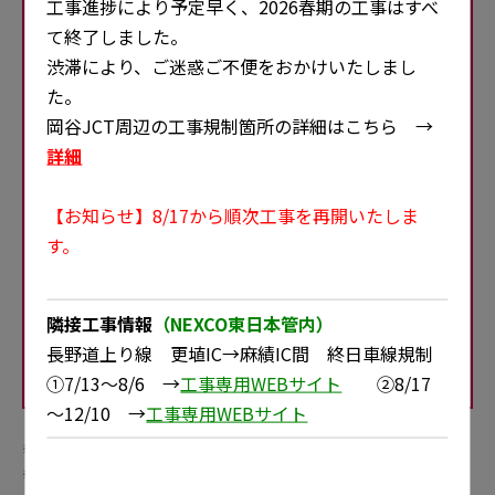
工事進捗により予定早く、2026春期の工事はすべ
て終了しました。
渋滞により、ご迷惑ご不便をおかけいたしまし
諏訪湖スマートIC
諏訪IC
た。
上下線
岡谷JCT周辺の工事規制箇所の詳細はこちら →
昼夜連続・対面通行規制
詳細
【お知らせ】8/17から順次工事を再開いたしま
す。
隣接工事情報
（NEXCO東日本管内）
長野道上り線 更埴IC→麻績IC間 終日車線規制
上記規制の規制開始時および規制終了時は、準備作業のため一時的な車線規制や
低速走行規制をおこなう場合があります。
①7/13～8/6
→
工事専用WEBサイト
②8/17
～12/10
→
工事専用WEBサイト
緊急工事などにより、リニューアル工事とは別に工事規制をおこなう場合があります。
天候や作業の進捗により、工事期間が変更となる場合があります。