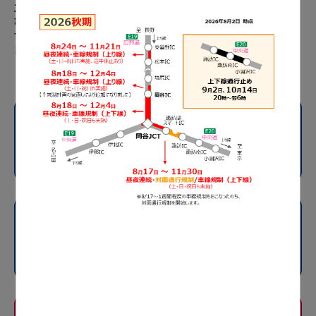
工事期間中、交通規制に伴い車線が減少している箇所では、追突
事故や交通規制機材に接触する事故が発生するおそれがありま
す。工事標識を確認したあとは、早めの車線変更をお願いいたし
ます。
E19
長野道
安曇野IC～松本IC
規制内容
E19
長野道
岡谷IC～岡谷JCT
規制内容