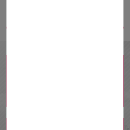
E20
中央道
八王子IC〜国立府中IC
規制内容
規制の内容
お知らせ