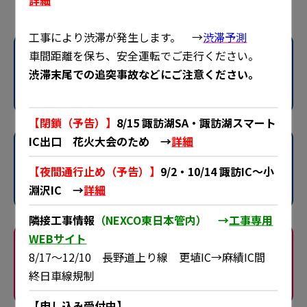
工事により渋滞が発生します。 →
渋滞予測
車間距離を保ち、安全運転でご走行ください。
E19
長野道
安曇野IC～松本IC
渋滞末尾での追突事故などにご注意ください。
規制内容
【閉鎖（予告）】
8/15 諏訪湖SA・諏訪湖スマート
IC出口 花火大会のため →
詳細
E19
長野道
岡谷IC～岡谷JCT
【夜間通行止め（予告）】
9/2・10/14 諏訪IC～小
規制内容
淵沢IC →
詳細
隣接工事情報
（NEXCO東日本管内） →
工事専用
WEBサイト
E20
中央道
8/17～12/10 長野道上り線 更埴IC→麻績IC間
岡谷JCT〜諏訪IC
終日車線規制
規制内容
【申し込み受付中】