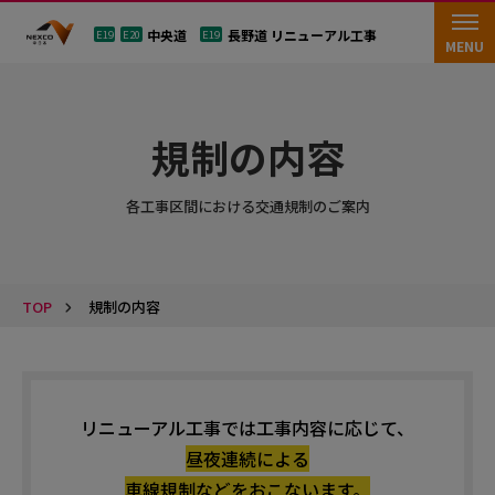
中央道
長野道 リニューアル工事
E19
E20
E19
MENU
規制の内容
各工事区間における交通規制のご案内
TOP
規制の内容
リニューアル工事では工事内容に応じて、
昼夜連続による
車線規制などをおこないます。