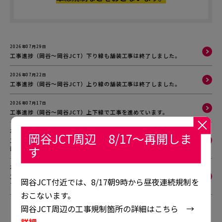
2026年07月29日
工事進捗（岡谷～岡谷JCT）下り線も舗装工事は終了しました。
2026年07月22日
工事進捗（岡谷～岡谷JCT）上り線の舗装工事は終了しました。
2026年07月17日
工事進捗（岡谷～岡谷JCT）上下線で工事を進めています。
2026年07月06日
岡谷JCT周辺 8/17～再開しま
工事進捗（岡谷～岡谷JCT）特殊なコンクリートの仕上げ作業が一
す
部完了しました。
2026年06月26日
工事進捗（岡谷～岡谷JCT）特殊なコンクリートを流し込んでいま
岡谷JCT付近では、8/17朝9時から昼夜連続規制を
す。
おこないます。
岡谷JCT周辺の工事規制箇所の詳細はこちら →
1
2
詳細