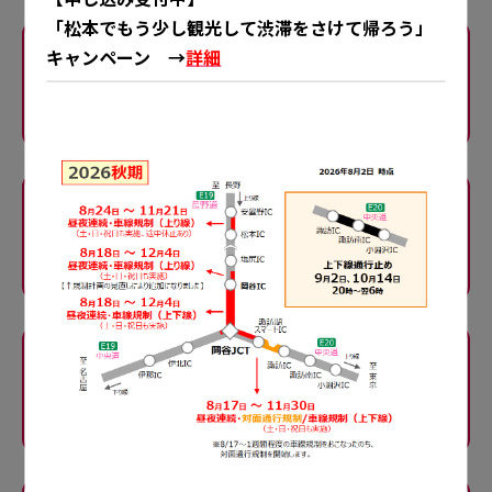
「松本でもう少し観光して渋滞をさけて帰ろう」
キャンペーン →
詳細
E20
中央道
一宮御坂IC～大月JCT
規制内容
E20
中央道
大月IC～上野原IC
規制内容
E20
中央道
八王子JCT〜八王子IC
規制内容