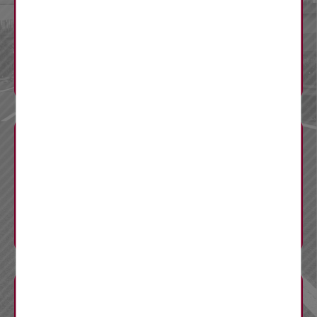
渋滞予測
迂回ルート
料金調整
工事概要