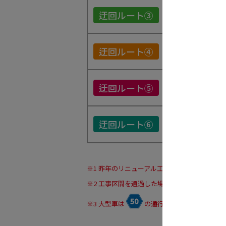
岡谷
迂回ルート③
IC
伊北
迂回ルート④
IC
塩尻
迂回ルート⑤
IC
伊北
迂回ルート⑥
IC
※
1 昨年のリニューアル工事期間中に、迂回
※
2 工事区間を通過した場合の渋滞ピーク時の
※
3 大型車は
の通行ができませんので、