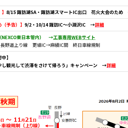
）】
8/15 諏訪湖SA・諏訪湖スマートIC出口 花火大会のため
め（予告）】
9/2・10/14 諏訪IC～小淵沢IC →
詳細
（NEXCO東日本管内） →
工事専用WEBサイト
10 長野道上り線 更埴IC→麻績IC間 終日車線規制
付中】
少し観光して渋滞をさけて帰ろう」キャンペーン →
詳細