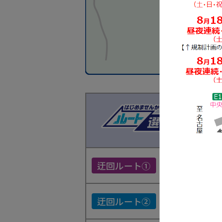
主な
伊北
迂回ルート①
IC
塩尻
迂回ルート②
IC