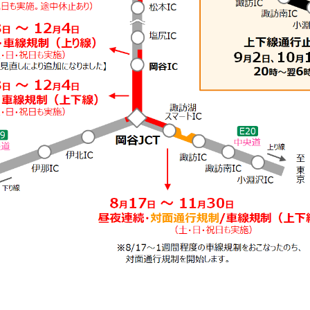
渋
迂回ルート
※
迂回ルー
利用
塩尻
55
約
分
IC
諏訪
65
約
分
IC