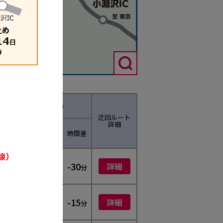
滞所要時間（参考）
迂回ルート
1
詳細
※2
ト
高速道路利用
時間差
85
-30
詳細
約
分
分
80
-15
詳細
約
分
分