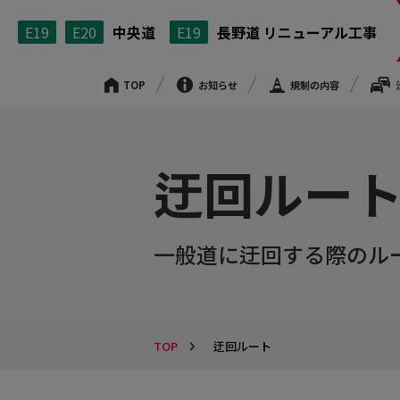
E19
E20
中央道
E19
長野道 リニューアル工事
TOP
お知らせ
規制の内容
迂回ルー
一般道に迂回する際のル
TOP
迂回ルート