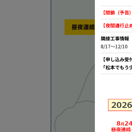
【閉鎖（予告
【夜間通行止
隣接工事情報
8/17～12/
【申し込み受
「松本でもう