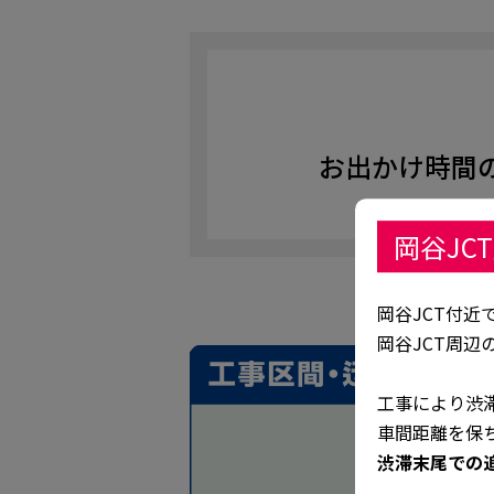
お出かけ時間
岡谷JC
岡谷JCT付近
岡谷JCT周
工事により渋
車間距離を保
渋滞末尾での