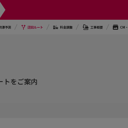
渋滞予測
迂回ルート
料金調整
工事概要
CM
ト
ートをご案内