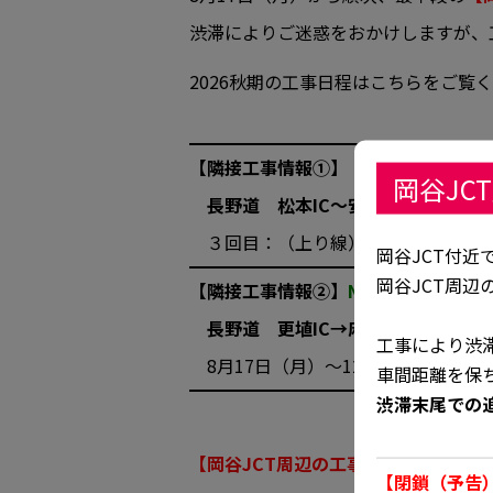
渋滞によりご迷惑をおかけしますが、
2026秋期の工事日程はこちらをご覧
【隣接工事情報①】
岡谷JC
長野道 松本IC～安曇野IC
間 昼夜
３回目：（上り線）8月24日（月）9
岡谷JCT付近
岡谷JCT周
【隣接工事情報②】
NEXCO東日本管内
長野道 更埴IC→麻績IC（上り線
工事により渋
8月17日（月）～12月10日（木） 
車間距離を保
渋滞末尾での
_
【岡谷JCT周辺の工事規制詳細図】
【閉鎖（予告