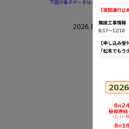
下図の電子データはこちらからダウン
【夜間通行止
隣接工事情報
8/17～12/
【申し込み受
「松本でもう