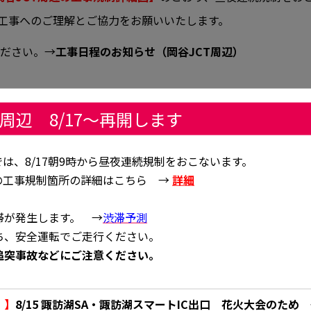
工事へのご理解とご協力をお願いいたします。
ください。→
工事日程のお知らせ（岡谷JCT周辺）
T周辺 8/17～再開します
連続・車線規制 ＜全４回の規制。うち2回は終了＞
時から9月12日（土）6時までの予定で実施します。→
規制図
では、8/17朝9時から昼夜連続規制をおこないます。
辺の工事規制箇所の詳細はこちら →
詳細
：中央道方面）
終日・車線規制
滞が発生します。 →
渋滞予測
→
工事専用WEBサイト
ち、安全運転でご走行ください。
追突事故などにご注意ください。
）】
8/15 諏訪湖SA・諏訪湖スマートIC出口 花火大会のため