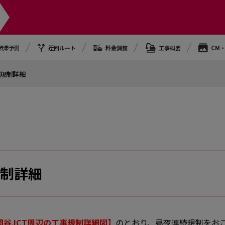
渋滞予測
迂回ルート
料金調整
工事概要
CM
の規制詳細
規制詳細
岡谷JCT周辺の工事規制詳細図】
のとおり、昼夜連続規制をお