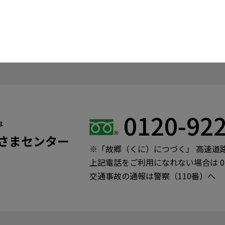
0120-92
は
客さまセンター
※「故郷（くに）につづく」 高速道
上記電話をご利用になれない場合は
交通事故の通報は警察（110番）へ