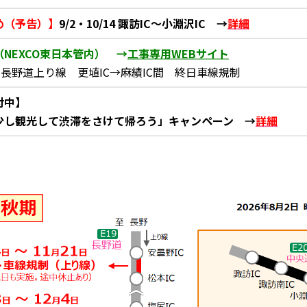
ロードください（PDF）
め（予告）】
9/2・10/14 諏訪IC～小淵沢IC →
詳細
（NEXCO東日本管内） →
工事専用WEBサイト
10 長野道上り線 更埴IC→麻績IC間 終日車線規制
付中】
少し観光して渋滞をさけて帰ろう」キャンペーン →
詳細