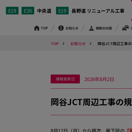
E19
E20
中央道
E19
長野道 リニューアル工事
TOP
お知らせ
規制の内容
TOP
お知らせ
岡谷JCT周辺工事
2026年8月2日
情報更新日
岡谷JCT周辺工事の
8月17日（月）から順次、最下段の
【