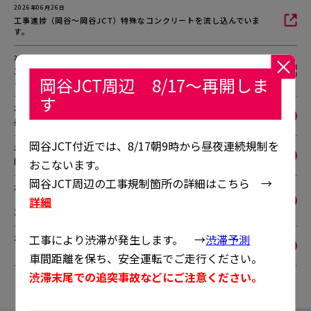
2026年06月26日
工事進捗（岡谷～岡谷JCT）特殊なコンクリートを流し込んでいま
す。
2026年06月04日
工事進捗（岡谷～岡谷JCT）古い床版のコンクリートの撤去作業な
岡谷JCT周辺 8/17～再開しま
どをおこなっています。
す
2026年05月21日
長野道上り線（中央道方面） 規制計画の一部変更のお知らせ
岡谷JCT付近では、8/17朝9時から昼夜連続規制を
2026年04月17日
岡谷JCT周辺では高速道路上でも所要時間をお知らせします。
おこないます。
岡谷JCT周辺の工事規制箇所の詳細はこちら →
2026年03月24日
詳細
【中央道（八王子JCT～八王子）】4/1～、工事する車線の切り替え
工事をおこないます。
工事により渋滞が発生します。 →
渋滞予測
2026年03月19日
【ご注意ください】岡谷JCT周辺の交通事故注意箇所
車間距離を保ち、安全運転でご走行ください。
1
2
渋滞末尾での追突事故などにご注意ください。