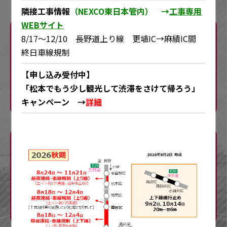
隣接工事情報
（NEXCO東日本管内） →
工事専用
WEBサイト
8/17～12/10 長野道上り線 更埴IC→麻績IC間
終日車線規制
【申し込み受付中】
規制の内容
お知らせ
「松本でもう少し観光して渋滞をさけて帰ろう」
キャンペーン →
詳細
渋滞予測
迂回ルート