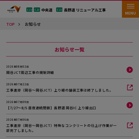
中央道
長野道 リニューアル工事
E19
E20
E19
MENU
TOP
お知らせ
お知らせ一覧
2026年08月02日
岡谷JCT周辺工事の規制詳細
2026年07月22日
工事進捗（岡谷～岡谷JCT）上り線の舗装工事は終了しました。
2026年07月09日
【7/27～8/5 昼夜連続閉鎖】長野道 岡谷IC 上り線出口
2026年07月06日
工事進捗（岡谷～岡谷JCT）特殊なコンクリートの仕上げ作業が一
部完了しました。