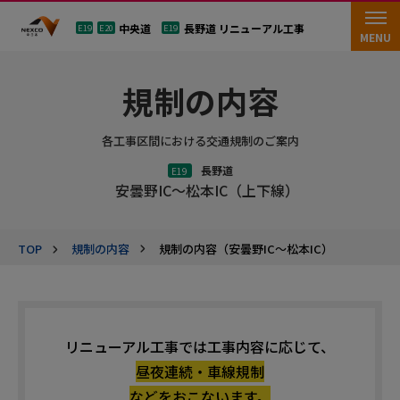
中央道
長野道 リニューアル工事
E19
E20
E19
MENU
規制の内容
各工事区間における交通規制のご案内
長野道
E19
安曇野IC〜松本IC（上下線）
TOP
規制の内容（安曇野IC〜松本IC）
規制の内容
リニューアル工事では工事内容に応じて、
昼夜連続・車線規制
などをおこないます。