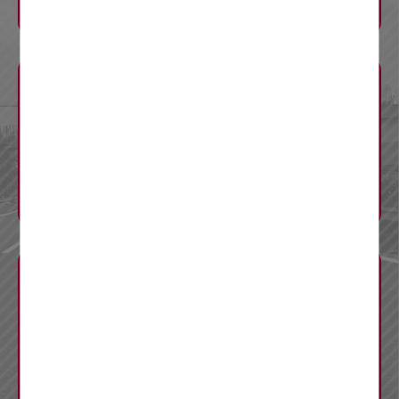
渋滞予測
迂回ルート
料金調整
工事概要