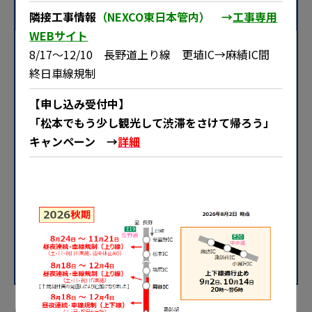
→10/31（土）6時まで
隣接工事情報
（NEXCO東日本管内） →
工事専用
WEBサイト
8/17～12/10 長野道上り線 更埴IC→麻績IC間
終日車線規制
安曇野IC
松本IC
上り線
昼夜連続・車線規制
【申し込み受付中】
「松本でもう少し観光して渋滞をさけて帰ろう」
キャンペーン →
詳細
同区間（上下線）では、上記の日時以外はリニューアル工事にともなう交通規制はおこ