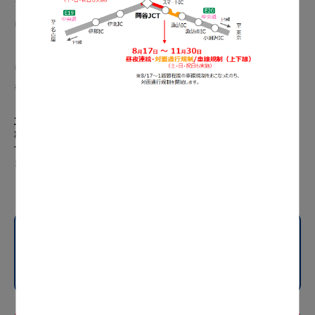
ないません。
11月4日（水）9時から11月21日（土）の予備日の期間中に交通規制をおこなう場合は、
事前にお知らせします。
天候および作業進捗などにより工事期間を変更する場合があります。
緊急工事などにより、リニューアル工事とは別に工事規制をおこなう場合があります。
工事期間中、交通規制に伴い車線が減少している箇所では、追突
事故や交通規制機材に接触する事故が発生するおそれがありま
す。工事標識を確認したあとは、早めの車線変更をお願いいたし
ます。
E19
長野道
岡谷IC～岡谷JCT
規制内容