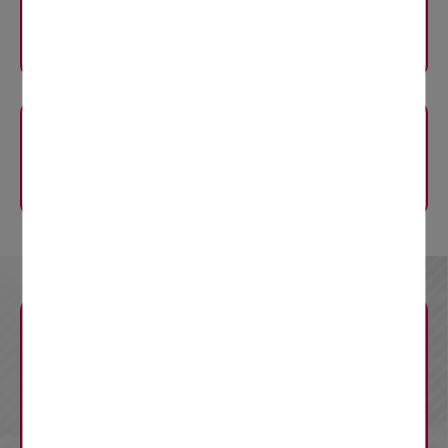
八王子JCT〜八王子IC
規制内容
E20
中央道
八王子IC〜国立府中IC
規制内容
規制の内容
お知らせ