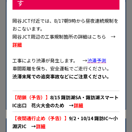
す
岡谷JCT付近では、8/17朝9時から昼夜連続規制を
安曇野IC
松本IC
上り線
おこないます。
昼夜連続・車線規制
岡谷JCT周辺の工事規制箇所の詳細はこちら →
詳細
工事により渋滞が発生します。 →
渋滞予測
車間距離を保ち、安全運転でご走行ください。
渋滞末尾での追突事故などにご注意ください。
【閉鎖（予告）】
8/15 諏訪湖SA・諏訪湖スマート
IC出口 花火大会のため →
詳細
【夜間通行止め（予告）】
9/2・10/14 諏訪IC～小
淵沢IC →
詳細
10/13（火）9時