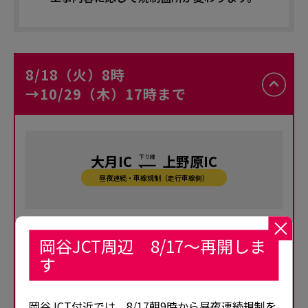
8/18（火）8時
→10/29（木）17時まで
大月IC
上野原IC
下り線
昼夜連続・車線規制（走行車線側）
岡谷JCT周辺 8/17～再開しま
す
岡谷JCT付近では、8/17朝9時から昼夜連続規制を