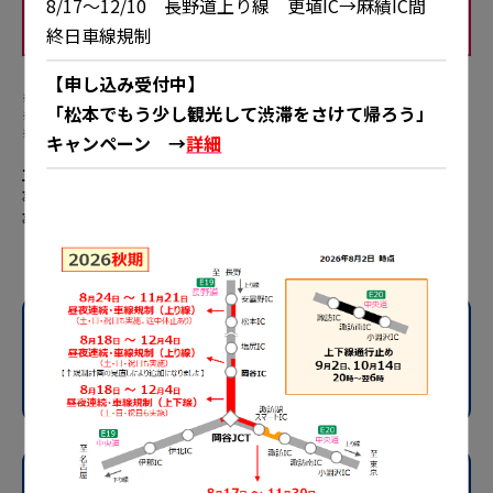
8/17～12/10 長野道上り線 更埴IC→麻績IC間
終日車線規制
【申し込み受付中】
土日祝日も昼夜連続で工事をおこないます。
「松本でもう少し観光して渋滞をさけて帰ろう」
天候および作業進捗などにより工事期間を変更する場合があります。
緊急工事などにより、リニューアル工事とは別に工事規制をおこなう場合があります。
キャンペーン →
詳細
工事期間中、交通規制にともない車線が減少している箇所では、追突
事故や交通規制機材に接触する事故が発生するおそれがあります。工
事標識を確認したあとは、早めの車線変更をお願いいたします。
E19
長野道
安曇野IC～松本IC
規制内容
E19
長野道