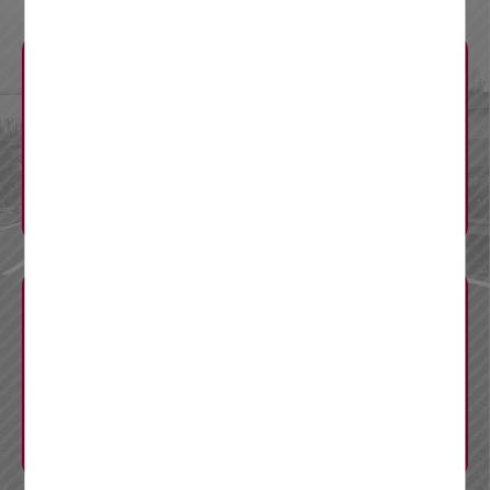
渋滞予測
迂回ルート
料金調整
工事概要