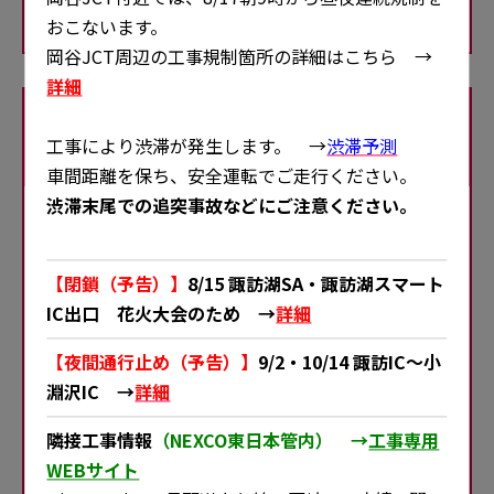
おこないます。
岡谷JCT周辺の工事規制箇所の詳細はこちら →
詳細
8/17（月）
工事により渋滞が発生します。 →
渋滞予測
および10/30（金）
車間距離を保ち、安全運転でご走行ください。
渋滞末尾での追突事故などにご注意ください。
大月IC
上野原IC
下り線
【閉鎖（予告）】
8/15 諏訪湖SA・諏訪湖スマート
昼夜連続・車線規制（追越車線側）
IC出口 花火大会のため →
詳細
【夜間通行止め（予告）】
9/2・10/14 諏訪IC～小
淵沢IC →
詳細
隣接工事情報
（NEXCO東日本管内） →
工事専用
WEBサイト