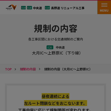
中央道
長野道 リニューアル工事
E19
E20
E19
MENU
規制の内容
各工事区間における交通規制のご案内
中央道
E20
大月IC～上野原IC（下り線）
TOP
規制の内容（大月IC～上野原IC）
規制の内容
昼夜連続による
左ルート閉鎖などをおこないます。
工事内容に応じて規制箇所が変わります。