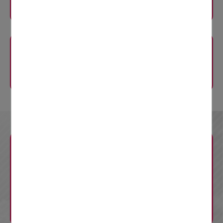
規制内容
E20
中央道
八王子IC〜国立府中IC
規制内容
規制の内容
お知らせ