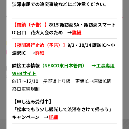
渋滞末尾での追突事故などにご注意ください。
10
分
8
分
8
分
9
分
【閉鎖（予告）】
8/15 諏訪湖SA・諏訪湖スマート
IC出口 花火大会のため →
詳細
所要時間が通常時の1.5倍以上
所要時間が通常時の2倍以上
【夜間通行止め（予告）】
9/2・10/14 諏訪IC～小
淵沢IC →
詳細
所要時間が通常時の3倍以上
隣接工事情報
（NEXCO東日本管内） →
工事専用
WEBサイト
これらの四角内の数字は、通常時所要時間を表しています。
8/17～12/10 長野道上り線 更埴IC→麻績IC間
終日車線規制
渋滞の詳細情報はこちら
【申し込み受付中】
「松本でもう少し観光して渋滞をさけて帰ろう」
キャンペーン →
詳細