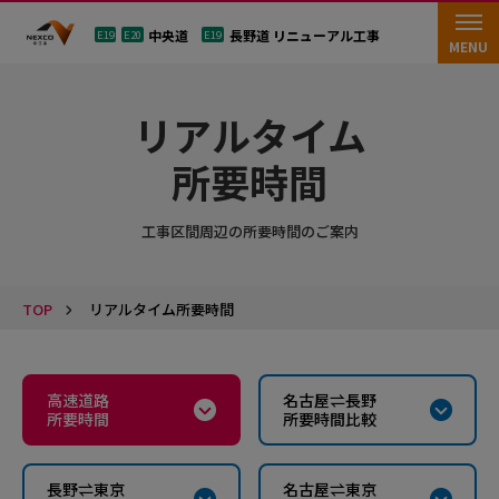
中央道
長野道 リニューアル工事
E19
E20
E19
MENU
リアルタイム
所要時間
工事区間周辺の所要時間のご案内
TOP
リアルタイム所要時間
高速道路
名古屋⇌長野
所要時間
所要時間比較
長野⇌東京
名古屋⇌東京