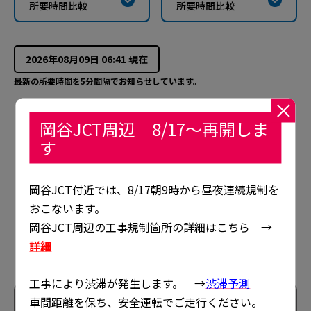
所要時間比較
所要時間比較
2026年08月09日 06:41
現在
最新の所要時間を5分間隔でお知らせしています。
岡谷JCT周辺 8/17～再開しま
す
5
5
2026春期（5/11～8/5）の工事はすべて終了しました。
岡谷JCT付近では、8/17朝9時から昼夜連続規制を
渋滞によりご迷惑ご不便をおかけしました。
5
5
おこないます。
2026秋期の工事は8/17から順次おこないます。
岡谷JCT周辺の工事規制箇所の詳細はこちら →
詳細
3
3
工事により渋滞が発生します。 →
渋滞予測
10
分
8
分
8
分
9
分
車間距離を保ち、安全運転でご走行ください。